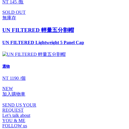
NT 145 /瓶
SOLD OUT
無庫存
UN FILTERED 輕量五分割帽
UN FILTERED Lightweight 5 Panel Cap
選物
NT 1190 /個
NEW
加入購物車
SEND US YOUR
REQUEST
Let’s talk about
YOU & ME
FOLLOW us