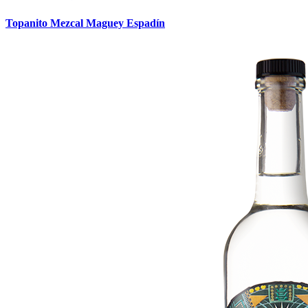
Topanito Mezcal Maguey Espadín