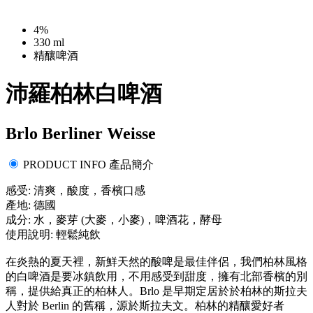
4%
330 ml
精釀啤酒
沛羅柏林白啤酒
Brlo Berliner Weisse
PRODUCT INFO 產品簡介
感受: 清爽，酸度，香檳口感
產地: 德國
成分: 水，麥芽 (大麥，小麥)，啤酒花，酵母
使用說明: 輕鬆純飲
在炎熱的夏天裡，新鮮天然的酸啤是最佳伴侶，我們柏林風格
的白啤酒是要冰鎮飲用，不用感受到甜度，擁有北部香檳的別
稱，提供給真正的柏林人。Brlo 是早期定居於於柏林的斯拉夫
人對於 Berlin 的舊稱，源於斯拉夫文。柏林的精釀愛好者