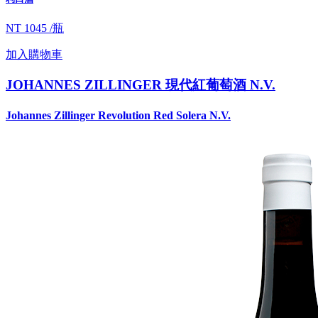
NT 1045 /瓶
加入購物車
JOHANNES ZILLINGER 現代紅葡萄酒 N.V.
Johannes Zillinger Revolution Red Solera N.V.