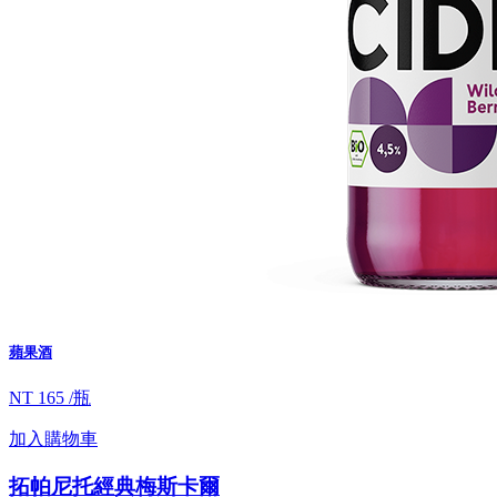
蘋果酒
NT 165 /瓶
加入購物車
拓帕尼托經典梅斯卡爾