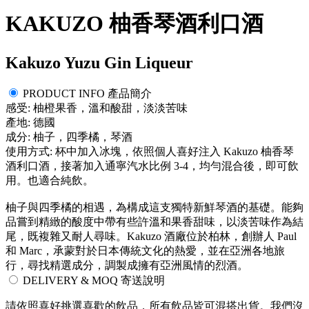
KAKUZO 柚香琴酒利口酒
Kakuzo Yuzu Gin Liqueur
PRODUCT INFO 產品簡介
感受: 柚橙果香，溫和酸甜，淡淡苦味
產地: 德國
成分: 柚子，四季橘，琴酒
使用方式: 杯中加入冰塊，依照個人喜好注入 Kakuzo 柚香琴
酒利口酒，接著加入通寧汽水比例 3-4，均勻混合後，即可飲
用。也適合純飲。
柚子與四季橘的相遇，為構成這支獨特新鮮琴酒的基礎。能夠
品嘗到精緻的酸度中帶有些許溫和果香甜味，以淡苦味作為結
尾，既複雜又耐人尋味。Kakuzo 酒廠位於柏林，創辦人 Paul
和 Marc，承蒙對於日本傳統文化的熱愛，並在亞洲各地旅
行，尋找精選成分，調製成擁有亞洲風情的烈酒。
DELIVERY & MOQ 寄送說明
請依照喜好挑選喜歡的飲品，所有飲品皆可混搭出貨。我們沒