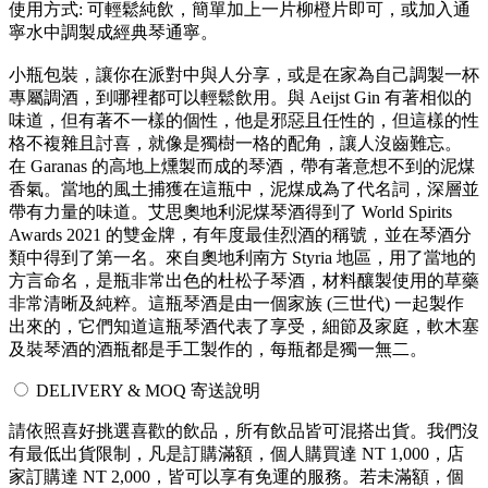
使用方式: 可輕鬆純飲，簡單加上一片柳橙片即可，或加入通
寧水中調製成經典琴通寧。
小瓶包裝，讓你在派對中與人分享，或是在家為自己調製一杯
專屬調酒，到哪裡都可以輕鬆飲用。與 Aeijst Gin 有著相似的
味道，但有著不一樣的個性，他是邪惡且任性的，但這樣的性
格不複雜且討喜，就像是獨樹一格的配角，讓人沒齒難忘。
在 Garanas 的高地上燻製而成的琴酒，帶有著意想不到的泥煤
香氣。當地的風土捕獲在這瓶中，泥煤成為了代名詞，深層並
帶有力量的味道。艾思奧地利泥煤琴酒得到了 World Spirits
Awards 2021 的雙金牌，有年度最佳烈酒的稱號，並在琴酒分
類中得到了第一名。來自奧地利南方 Styria 地區，用了當地的
方言命名，是瓶非常出色的杜松子琴酒，材料釀製使用的草藥
非常清晰及純粹。這瓶琴酒是由一個家族 (三世代) 一起製作
出來的，它們知道這瓶琴酒代表了享受，細節及家庭，軟木塞
及裝琴酒的酒瓶都是手工製作的，每瓶都是獨一無二。
DELIVERY & MOQ 寄送說明
請依照喜好挑選喜歡的飲品，所有飲品皆可混搭出貨。我們沒
有最低出貨限制，凡是訂購滿額，個人購買達 NT 1,000，店
家訂購達 NT 2,000，皆可以享有免運的服務。若未滿額，個