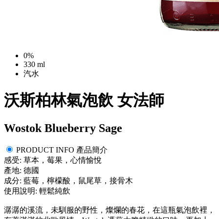
0%
330 ml
汽水
沃斯柏林氣泡飲 女法師
Wostok Blueberry Sage
PRODUCT INFO 產品簡介
感受: 草本，莓果，心情愉悅
產地: 德國
成分: 藍莓，檸檬酸，鼠尾草，接骨木
使用說明: 輕鬆純飲
潺潺的溪流，未馴服的野性，燦爛的春花，在這瓶氣泡飲裡，