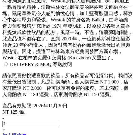
有著滿滿的北歐風情。Wostok 憑藉大膽精緻的口味，再加上
一點冒險的精神，沃斯柏林女法師完美的將兩種味道融合在一
塊。鼠尾草香氣令人感到愉悅心情，加上藍莓酸甜口感，釋放
心中各種壓力和緊張。Wostok 的前身名為 Baikal，由啤酒釀
造與葡萄栽培研究所於 1974 年發明出，以冷杉與各種木質香
料提煉成軟性飲品的配方，風靡一時。不過，隨著蘇聯解體，
此產品也不復存在了。直到 2009 年，一位於莫斯科擔任攝影
師近 20 年的荷蘭人，因著對帶有松香的氣泡飲激發出的興趣
與熱情。因此，搬遷至柏林為東方經典開發西方新市場，
Wostok 在柏林的克羅伊茨貝格 (Kreuzberg) 又重生了。
DELIVERY & MOQ 寄送說明
請依照喜好挑選喜歡的飲品，所有飲品皆可混搭出貨。我們沒
有最低出貨限制，凡是訂購滿額，個人購買達 NT 1,000，店
家訂購達 NT 2,000，皆可以享有免運的服務。若未滿額，個
人需酌收 NT 180 運費，店家則需酌收 NT 150 運費。
產品有效期限: 2026年11月30日
NT 125 /瓶
-
+