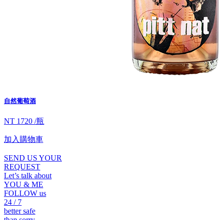
自然葡萄酒
NT 1720 /瓶
加入購物車
SEND US YOUR
REQUEST
Let’s talk about
YOU & ME
FOLLOW us
24 / 7
better safe
than sorry