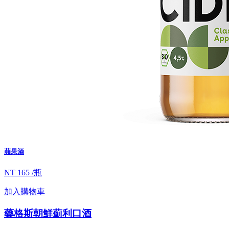
蘋果酒
NT 165 /瓶
加入購物車
藥格斯朝鮮薊利口酒