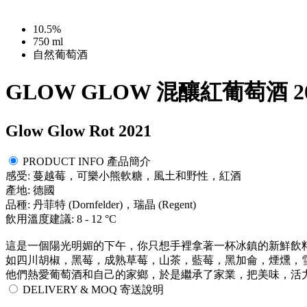
10.5%
750 ml
自然葡萄酒
GLOW GLOW 混釀紅葡萄酒 20
Glow Glow Rot 2021
PRODUCT INFO 產品簡介
感受: 蔓越莓，可樂小熊軟糖，風土和野性，紅酒
產地: 德國
品種: 丹菲特 (Dornfelder)，瑞晶 (Regent)
飲用溫度建議: 8 - 12 °C
這是一個陽光明媚的下午，你只想手裡拿著一杯冰鎮的新鮮飲料嗎
如四川胡椒，黑莓，成熟草莓，山茶，藍莓，黑加侖，煙燻，雪松，
他們熱愛葡萄酒和自己的家鄉，於是繼承了家業，把美味，活力，
DELIVERY & MOQ 寄送說明