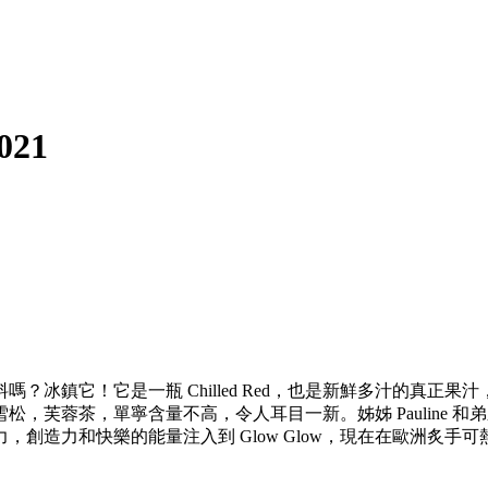
21
？冰鎮它！它是一瓶 Chilled Red，也是新鮮多汁的真正
芙蓉茶，單寧含量不高，令人耳目一新。姊姊 Pauline 和弟
創造力和快樂的能量注入到 Glow Glow，現在在歐洲炙手