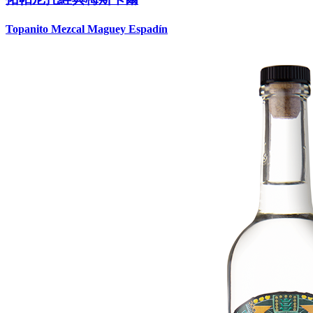
Topanito Mezcal Maguey Espadín