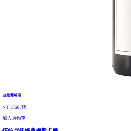
自然葡萄酒
NT 1560 /瓶
加入購物車
拓帕尼托經典梅斯卡爾