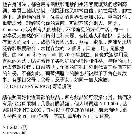
他在身邊時，都會用冷幽默和開放的生活態度讓我們感到高
興。本質上難以捉摸，他既謙虛又非常自信，頭在雲端，腳在
地下。通過他的眼睛，你看到的世界會更加明亮。重新評估，
重新思考，理解適合你的東西，可能不適合別人。因此，
Emmeram 成為所有人的榜樣，不帶偏見的方式生活，每一口
都享受大自然的不可預測性和美麗。個性迷人和愉悅，對女性
有驚人的吸引力，成熟的異國水果，荔枝，蜜瓜，澳洲堅果與
花香和酸度融合，木桶存放約 12 個月，口感十足，尾韻悠
長。由 Eduard 和 Stephanie 於 2007 年創立。肖像式酒標用最
直觀的方式，貼切傳達了各款紅酒的特性和性格。年輕的面孔
代表酒齡較輕，口感清淡，年長的面孔則分別代表了各個不同
的年份。不僅如此，葡萄酒瓶上的臉也都被賦予了角色與故
事。有關祖父母，父母，及子女，如同一個大家族。
DELIVERY & MOQ 寄送說明
請依照喜好挑選喜歡的飲品，所有飲品皆可混搭出貨。我們沒
有最低出貨限制，凡是訂購滿額，個人購買達 NT 1,000，店
家訂購達 NT 2,000，皆可以享有免運的服務。若未滿額，個
人需酌收 NT 180 運費，店家則需酌收 NT 150 運費。
NT 2322 /瓶
NT 2580 /瓶