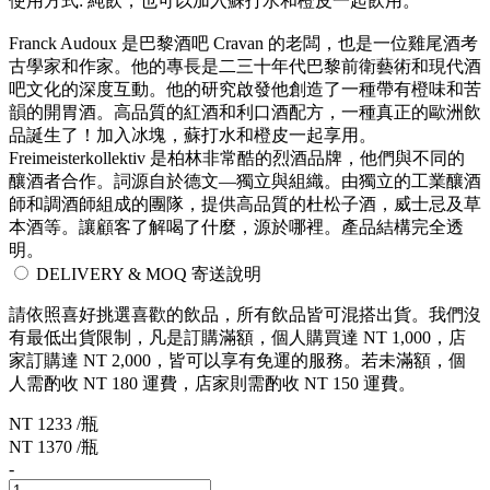
使用方式: 純飲，也可以加入蘇打水和橙皮一起飲用。
Franck Audoux 是巴黎酒吧 Cravan 的老闆，也是一位雞尾酒考
古學家和作家。他的專長是二三十年代巴黎前衛藝術和現代酒
吧文化的深度互動。他的研究啟發他創造了一種帶有橙味和苦
韻的開胃酒。高品質的紅酒和利口酒配方，一種真正的歐洲飲
品誕生了！加入冰塊，蘇打水和橙皮一起享用。
Freimeisterkollektiv 是柏林非常酷的烈酒品牌，他們與不同的
釀酒者合作。詞源自於德文—獨立與組織。由獨立的工業釀酒
師和調酒師組成的團隊，提供高品質的杜松子酒，威士忌及草
本酒等。讓顧客了解喝了什麼，源於哪裡。產品結構完全透
明。
DELIVERY & MOQ 寄送說明
請依照喜好挑選喜歡的飲品，所有飲品皆可混搭出貨。我們沒
有最低出貨限制，凡是訂購滿額，個人購買達 NT 1,000，店
家訂購達 NT 2,000，皆可以享有免運的服務。若未滿額，個
人需酌收 NT 180 運費，店家則需酌收 NT 150 運費。
NT 1233 /瓶
NT 1370 /瓶
-