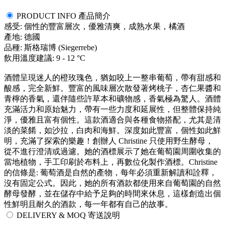
PRODUCT INFO 產品簡介
感受: 個性的豐富層次，優雅清爽，成熟水果，橘酒
產地: 德國
品種: 斯格瑞博 (Siegerrebe)
飲用溫度建議: 9 - 12 °C
酒體呈現迷人的橙玫瑰色，猶如咬上一整串葡萄，帶有甜感和
酸感，完全新鮮。豐富的風味層次散發著烤桃子，杏仁果醬和
青檸的香氣，還伴隨些許草本和礦物感，香氣極為驚人。酒體
充滿活力和原始魅力，帶有一些力度和延展性，但整體保持純
淨，優雅且富有個性。這款酒適合與各種食物搭配，尤其是清
淡的菜餚，如沙拉，白肉和海鮮。深度如此豐富，個性如此鮮
明，充滿了探索的樂趣！創辦人 Christine 只使用野生酵母，
從不進行澄清或過濾。她的酒標展示了她在葡萄園周圍收集的
當地植物，手工印刷於布料上，再數位化製作酒標。Christine
的信條是: 葡萄酒是自然的產物，每年必須重新解讀和詮釋，
沒有固定公式。因此，她的所有酒款都使用來自葡萄園的自然
酵母發酵，並在儲存中給予足夠的時間來休息，這樣創造出個
性鮮明且耐久的酒款，每一年都有自己的故事。
DELIVERY & MOQ 寄送說明