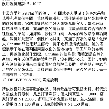
飲用溫度建議: 5 - 10 °C
非常喜愛的 Pet Nat 開胃酒，一打開就令人垂涎！黃色水果和
花香充滿整個空間，萊姆香氣濃郁，還伴隨著新鮮的梨和桃皮
的微妙風味。它的清爽感如同好天氣微風般宜人，氣泡細緻，
口感圓潤而柔和，充滿自然的清新感。這款酒非常適合搭配各
種輕盈的菜餚，如海鮮，沙拉或白肉，為你的餐飲增添無窮樂
趣。深度如此豐富，個性如此鮮明，充滿了探索的樂趣！創辦
人 Christine 只使用野生酵母，從不進行澄清或過濾。她的酒
標展示了她在葡萄園周圍收集的當地植物，手工印刷於布料
上，再數位化製作酒標。Christine 的信條是: 葡萄酒是自然的
產物，每年必須重新解讀和詮釋，沒有固定公式。因此，她的
所有酒款都使用來自葡萄園的自然酵母發酵，並在儲存中給予
足夠的時間來休息，這樣創造出個性鮮明且耐久的酒款，每一
年都有自己的故事。
DELIVERY & MOQ 寄送說明
請依照喜好挑選喜歡的飲品，所有飲品皆可混搭出貨。我們沒
有最低出貨限制，凡是訂購滿額，個人購買達 NT 1,000，店
家訂購達 NT 2,000，皆可以享有免運的服務。若未滿額，個
人需酌收 NT 180 運費，店家則需酌收 NT 150 運費。