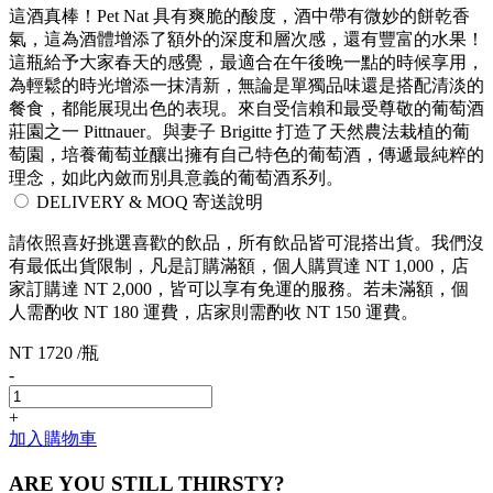
這酒真棒！Pet Nat 具有爽脆的酸度，酒中帶有微妙的餅乾香
氣，這為酒體增添了額外的深度和層次感，還有豐富的水果！
這瓶給予大家春天的感覺，最適合在午後晚一點的時候享用，
為輕鬆的時光增添一抹清新，無論是單獨品味還是搭配清淡的
餐食，都能展現出色的表現。來自受信賴和最受尊敬的葡萄酒
莊園之一 Pittnauer。與妻子 Brigitte 打造了天然農法栽植的葡
萄園，培養葡萄並釀出擁有自己特色的葡萄酒，傳遞最純粹的
理念，如此內斂而別具意義的葡萄酒系列。
DELIVERY & MOQ 寄送說明
請依照喜好挑選喜歡的飲品，所有飲品皆可混搭出貨。我們沒
有最低出貨限制，凡是訂購滿額，個人購買達 NT 1,000，店
家訂購達 NT 2,000，皆可以享有免運的服務。若未滿額，個
人需酌收 NT 180 運費，店家則需酌收 NT 150 運費。
NT 1720 /瓶
-
+
加入購物車
ARE YOU STILL THIRSTY?