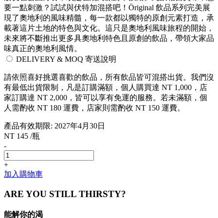
要一點刺激？試試與伏特加混搭吧！Öriginal 飲品系列完美展
現了奧地利的風味精髓，每一款都以獨特的原創元素打造，承
載著這片土地的特色與文化。這只是奧地利風味旅程的開始，
未來將不斷推出更多具奧地利特色且原創的飲品，帶領大家品
味真正的奧地利風情。
DELIVERY & MOQ 寄送說明
請依照喜好挑選喜歡的飲品，所有飲品皆可混搭出貨。我們沒
有最低出貨限制，凡是訂購滿額，個人購買達 NT 1,000，店
家訂購達 NT 2,000，皆可以享有免運的服務。若未滿額，個
人需酌收 NT 180 運費，店家則需酌收 NT 150 運費。
產品有效期限: 2027年4月30日
NT 145 /瓶
-
+
加入購物車
ARE YOU STILL THIRSTY?
能解你的渴