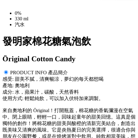
0%
330 ml
汽水
發明家棉花糖氣泡飲
Öriginal Cotton Candy
PRODUCT INFO 產品簡介
感受: 甜美不膩，清爽暢涼，夢幻的每天都想喝
產地: 奧地利
成分: 水，蘋果汁，碳酸，天然香料
使用方式: 輕鬆純飲，可以加入伏特加來調製。
來自奧地利的 Öriginal！打開瓶蓋，棉花糖的香氣彌漫在空氣
中。閉上眼睛，輕輕一口，回味起童年的甜美回憶。這真是個
獨特的創作！將棉花糖的甜美與酸橙的清新完美結合，創造出
既美味又清爽的風味。它是炎熱夏日的完美選擇，很適合你與
朋友在公園野餐，或是在燒烤派對中飲用。純飲相當美味，想