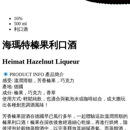
16%
500 ml
利口酒
海瑪特榛果利口酒
Heimat Hazelnut Liqueur
PRODUCT INFO 產品簡介
感受: 溫潤滑順，芳香榛果，巧克力
產地: 德國
成分: 榛果，巧克力，香草
使用方式: 輕鬆純飲，也適合與氣泡水或咖啡結合，或大膽玩
出各種創意調酒風味！
芳香榛果甜酒在德國早已風行多年，一起體驗這款溫潤滑順的
榛果利口酒！榛果在採收後會經過細心乾燥，再進行烘烤，隨
後浸泡於穀物蒸餾酒中，以完美釋放其細膩香氣。而蒸餾酒，