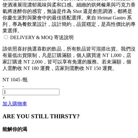
使酒液展現濃郁風味與柔和口感。細緻的烘烤榛果與巧克力香
氣將迷醉你的感官，無論是作為 Shot 還是創意調酒，都將是
你慶生派對與聚會中的最佳搭配選擇。來自 Heimat Gastro 系
列，專為餐飲業設計，設計簡約，品質穩定，是高性價比的專
業選擇。
DELIVERY & MOQ 寄送說明
請依照喜好挑選喜歡的飲品，所有飲品皆可混搭出貨。我們沒
有最低出貨限制，凡是訂購滿額，個人購買達 NT 1,000，店
家訂購達 NT 2,000，皆可以享有免運的服務。若未滿額，個
人需酌收 NT 180 運費，店家則需酌收 NT 150 運費。
NT 1045 /瓶
-
+
加入購物車
ARE YOU STILL THIRSTY?
能解你的渴