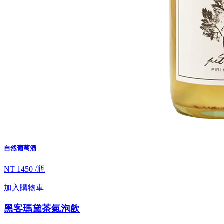
自然葡萄酒
NT 1450 /瓶
加入購物車
黑客瑪黛茶氣泡飲