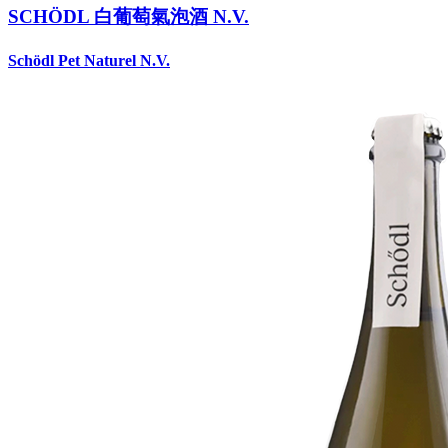
SCHÖDL 白葡萄氣泡酒 N.V.
Schödl Pet Naturel N.V.