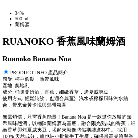
34%
500 ml
蘭姆酒
RUANOKO 香蕉風味蘭姆酒
Ruanoko Banana Noa
PRODUCT INFO 產品簡介
感受: 杯中假期，熱帶風味
產地: 奧地利
成分: 桶陳蘭姆酒，香蕉，細緻香草，烤夏威夷豆
使用方式: 輕鬆純飲，也適合與薑汁汽水或檸檬風味汽水結
合，帶來金黃愉悅與熱帶氛圍！
無需煩惱，只需香蕉能量！Banana Noa 是一款邀你放鬆的熱
帶風味烈酒，以桶陳蘭姆酒為基底，融合陽光熟成的香蕉，細
緻香草與烤夏威夷豆，喝起來就像將假期裝進杯中。 採用
100% 天然成分，維也納小批量手工生產，確保最高品質與香