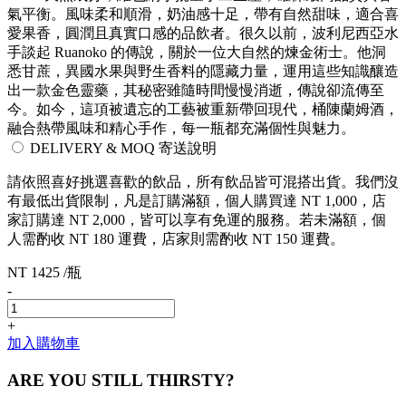
氣平衡。風味柔和順滑，奶油感十足，帶有自然甜味，適合喜
愛果香，圓潤且真實口感的品飲者。很久以前，波利尼西亞水
手談起 Ruanoko 的傳說，關於一位大自然的煉金術士。他洞
悉甘蔗，異國水果與野生香料的隱藏力量，運用這些知識釀造
出一款金色靈藥，其秘密雖隨時間慢慢消逝，傳說卻流傳至
今。如今，這項被遺忘的工藝被重新帶回現代，桶陳蘭姆酒，
融合熱帶風味和精心手作，每一瓶都充滿個性與魅力。
DELIVERY & MOQ 寄送說明
請依照喜好挑選喜歡的飲品，所有飲品皆可混搭出貨。我們沒
有最低出貨限制，凡是訂購滿額，個人購買達 NT 1,000，店
家訂購達 NT 2,000，皆可以享有免運的服務。若未滿額，個
人需酌收 NT 180 運費，店家則需酌收 NT 150 運費。
NT 1425 /瓶
-
+
加入購物車
ARE YOU STILL THIRSTY?