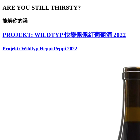
ARE YOU STILL THIRSTY?
能解你的渴
PROJEKT: WILDTYP 快樂佩佩紅葡萄酒 2022
Projekt: Wildtyp Heppi Peppi 2022