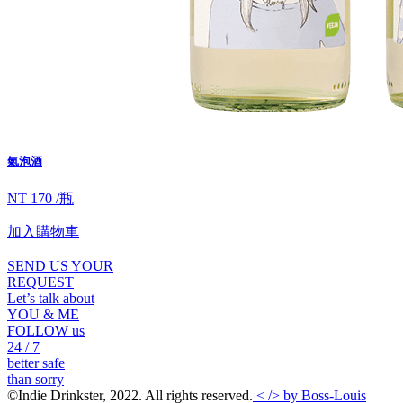
氣泡酒
NT 170 /瓶
加入購物車
SEND US YOUR
REQUEST
Let’s talk about
YOU & ME
FOLLOW us
24 / 7
better safe
than sorry
©Indie Drinkster, 2022. All rights reserved.
< /> by Boss-Louis