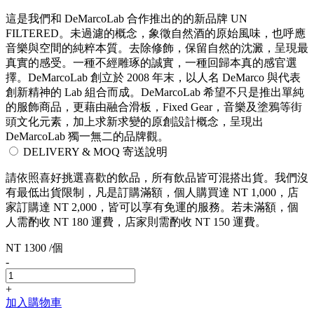
這是我們和 DeMarcoLab 合作推出的的新品牌 UN
FILTERED。未過濾的概念，象徵自然酒的原始風味，也呼應
音樂與空間的純粹本質。去除修飾，保留自然的沈澱，呈現最
真實的感受。一種不經雕琢的誠實，一種回歸本真的感官選
擇。DeMarcoLab 創立於 2008 年末，以人名 DeMarco 與代表
創新精神的 Lab 組合而成。DeMarcoLab 希望不只是推出單純
的服飾商品，更藉由融合滑板，Fixed Gear，音樂及塗鴉等街
頭文化元素，加上求新求變的原創設計概念，呈現出
DeMarcoLab 獨一無二的品牌觀。
DELIVERY & MOQ 寄送說明
請依照喜好挑選喜歡的飲品，所有飲品皆可混搭出貨。我們沒
有最低出貨限制，凡是訂購滿額，個人購買達 NT 1,000，店
家訂購達 NT 2,000，皆可以享有免運的服務。若未滿額，個
人需酌收 NT 180 運費，店家則需酌收 NT 150 運費。
NT 1300 /個
-
+
加入購物車