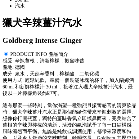
汽水
獵犬辛辣薑汁汽水
Goldberg Intense Ginger
PRODUCT INFO 產品簡介
感受: 辛辣薑根，清新檸檬，振奮味蕾
產地: 德國
成分: 泉水，天然辛香料，檸檬酸，二氧化碳
使用方式: 輕鬆純飲。準備一個裝滿冰塊的杯子，加入蘭姆酒
60 ml 和新鮮檸檬汁 30 ml ，接著注入獵犬辛辣薑汁汽水，最
後以一片檸檬角裝飾即可。
總有那麼一些時刻，當你渴望一種強烈且振奮感官的清爽飲品
時，獵犬辛辣薑汁汽水正是那個能給你帶來辛辣刺激的選擇。
想像你打開瓶蓋，獨特的薑味香氣立即撲鼻而來，完美結合了
薑根的辛辣與檸檬的清新，活潑的氣泡賦予了每一口結構感，
風味濃烈而平衡。無論是純飲或調酒使用，都帶來深度和特
色，以及令人舒適的辛辣時刻，餘韻悠長。Goldberg 其歷史始