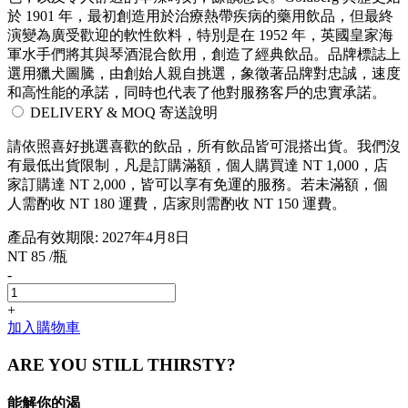
於 1901 年，最初創造用於治療熱帶疾病的藥用飲品，但最終
演變為廣受歡迎的軟性飲料，特別是在 1952 年，英國皇家海
軍水手們將其與琴酒混合飲用，創造了經典飲品。品牌標誌上
選用獵犬圖騰，由創始人親自挑選，象徵著品牌對忠誠，速度
和高性能的承諾，同時也代表了他對服務客戶的忠實承諾。
DELIVERY & MOQ 寄送說明
請依照喜好挑選喜歡的飲品，所有飲品皆可混搭出貨。我們沒
有最低出貨限制，凡是訂購滿額，個人購買達 NT 1,000，店
家訂購達 NT 2,000，皆可以享有免運的服務。若未滿額，個
人需酌收 NT 180 運費，店家則需酌收 NT 150 運費。
產品有效期限: 2027年4月8日
NT 85 /瓶
-
+
加入購物車
ARE YOU STILL THIRSTY?
能解你的渴