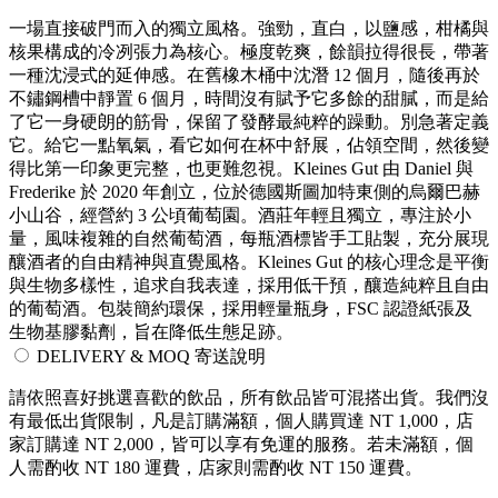
一場直接破門而入的獨立風格。強勁，直白，以鹽感，柑橘與
核果構成的冷冽張力為核心。極度乾爽，餘韻拉得很長，帶著
一種沈浸式的延伸感。在舊橡木桶中沈潛 12 個月，隨後再於
不鏽鋼槽中靜置 6 個月，時間沒有賦予它多餘的甜膩，而是給
了它一身硬朗的筋骨，保留了發酵最純粹的躁動。別急著定義
它。給它一點氧氣，看它如何在杯中舒展，佔領空間，然後變
得比第一印象更完整，也更難忽視。Kleines Gut 由 Daniel 與
Frederike 於 2020 年創立，位於德國斯圖加特東側的烏爾巴赫
小山谷，經營約 3 公頃葡萄園。酒莊年輕且獨立，專注於小
量，風味複雜的自然葡萄酒，每瓶酒標皆手工貼製，充分展現
釀酒者的自由精神與直覺風格。Kleines Gut 的核心理念是平衡
與生物多樣性，追求自我表達，採用低干預，釀造純粹且自由
的葡萄酒。包裝簡約環保，採用輕量瓶身，FSC 認證紙張及
生物基膠黏劑，旨在降低生態足跡。
DELIVERY & MOQ 寄送說明
請依照喜好挑選喜歡的飲品，所有飲品皆可混搭出貨。我們沒
有最低出貨限制，凡是訂購滿額，個人購買達 NT 1,000，店
家訂購達 NT 2,000，皆可以享有免運的服務。若未滿額，個
人需酌收 NT 180 運費，店家則需酌收 NT 150 運費。